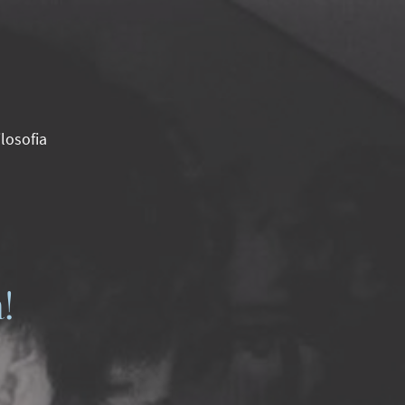
ilosofia
!