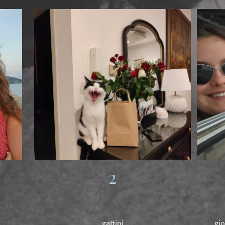
2
gattini
gio