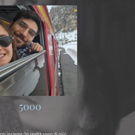
5000
rni insieme (in realtà sono di più)